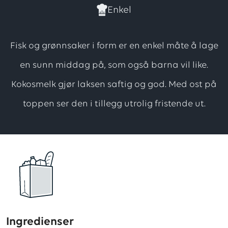
har
Enkel
forløpig
ingen
Fisk og grønnsaker i form er en enkel måte å lage
vurdering.
en sunn middag på, som også barna vil like.
Vær
Kokosmelk gjør laksen saftig og god. Med ost på
den
første
toppen ser den i tillegg utrolig fristende ut.
til
å
vurdere
denne
oppskriften
Ingredienser