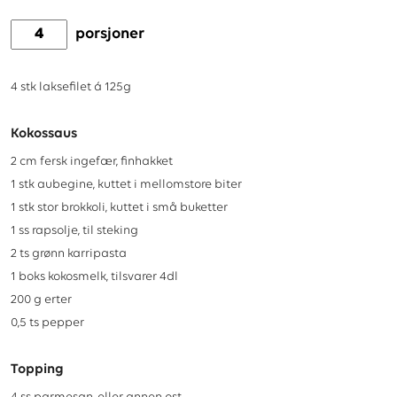
porsjoner
4
stk
laksefilet á 125g
Kokossaus
2
cm
fersk ingefær, finhakket
1
stk
aubegine, kuttet i mellomstore biter
1
stk
stor brokkoli, kuttet i små buketter
1
ss
rapsolje, til steking
2
ts
grønn karripasta
1
boks
kokosmelk, tilsvarer 4dl
200
g
erter
0,5
ts
pepper
Topping