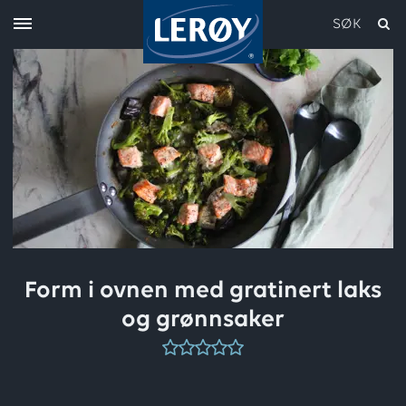
SØK
Skriv inn søket i feltet over
Form i ovnen med gratinert laks
og grønnsaker
Denne
oppskriften