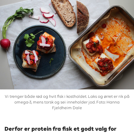
Vi trenger både rød og hvit fisk i kostholdet. Laks og ørret er rik på
omega-3, mens torsk og sei inneholder jod. Foto: Hanna
Fjeldheim Dale
Derfor er protein fra fisk et godt valg for