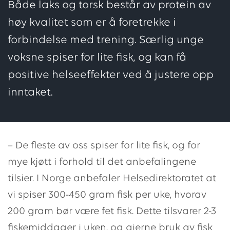
Både laks og torsk består av protein av
høy kvalitet som er å foretrekke i
forbindelse med trening. Særlig unge
voksne spiser for lite fisk, og kan få
positive helseeffekter ved å justere opp
inntaket.
– De fleste av oss spiser for lite fisk, og for
mye kjøtt i forhold til det anbefalingene
tilsier. I Norge anbefaler Helsedirektoratet at
vi spiser 300-450 gram fisk per uke, hvorav
200 gram bør være fet fisk. Dette tilsvarer 2-3
fiskemiddager i uken, og gjerne bruk av fisk