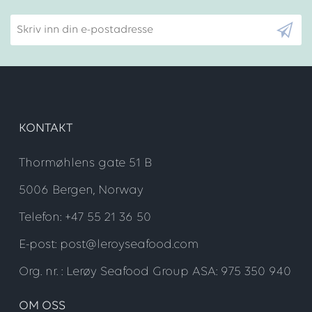
Skriv inn din e-postadresse
KONTAKT
Thormøhlens gate 51 B
5006 Bergen, Norway
Telefon: +47 55 21 36 50
E-post: post@leroyseafood.com
Org. nr. : Lerøy Seafood Group ASA: 975 350 940
OM OSS