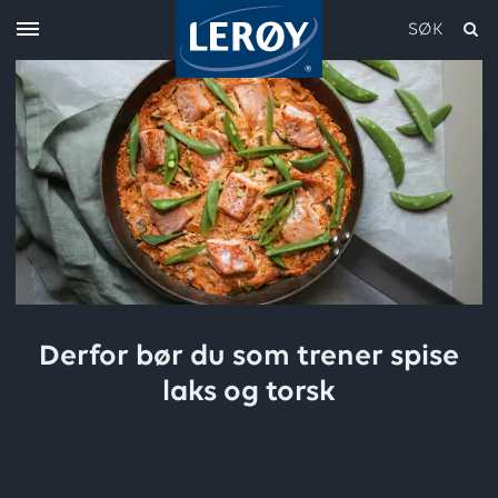
SØK
Skriv inn søket i feltet over
Derfor bør du som trener spise
laks og torsk