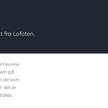
t fra Lofoten.
ert kunne
 dem på
ker de som
m det er
idløs.