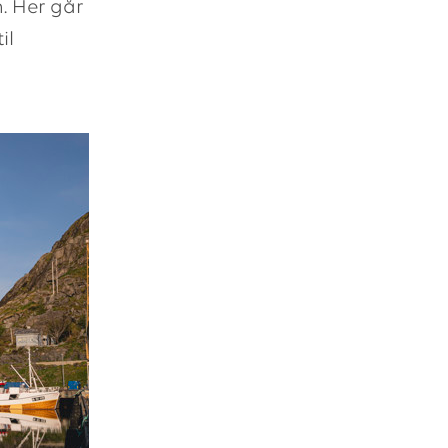
. Her går
il