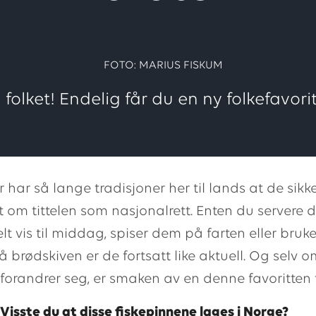
FOTO: MARIUS FISKUM
l folket! Endelig får du en ny folkefavorit
r har så lange tradisjoner her til lands at de sikk
t om tittelen som nasjonalrett. Enten du servere
elt vis til middag, spiser dem på farten eller bru
 brødskiven er de fortsatt like aktuell. Og selv o
orandrer seg, er smaken av en denne favoritten t
Visste du at disse fiskepinnene lages i Norge?