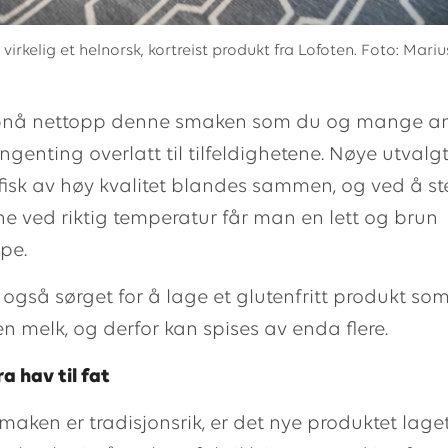
 virkelig et helnorsk, kortreist produkt fra Lofoten. Foto: Mari
pnå nettopp denne smaken som du og mange a
 ingenting overlatt til tilfeldighetene. Nøye utvalg
fisk av høy kvalitet blandes sammen, og ved å st
ne ved riktig temperatur får man en lett og brun
pe.
 også sørget for å lage et glutenfritt produkt som 
ten melk, og derfor kan spises av enda flere.
ra hav til fat
maken er tradisjonsrik, er det nye produktet lag