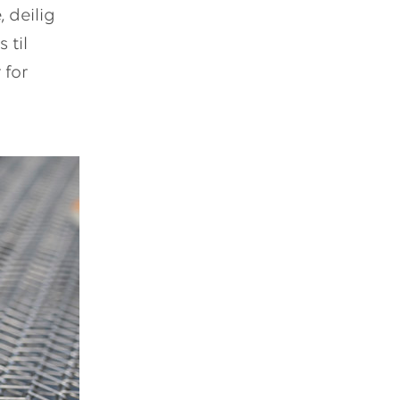
 deilig
 til
 for