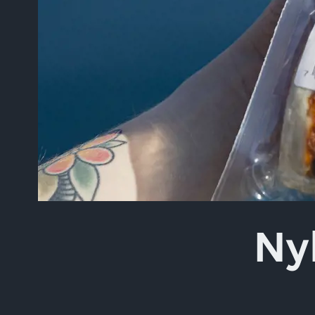
Skriv inn søket i feltet o
Ny