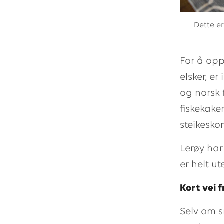
Dette er
For å op
elsker, er
og norsk 
fiskekake
steikeskor
Lerøy har
er helt u
Kort vei f
Selv om s