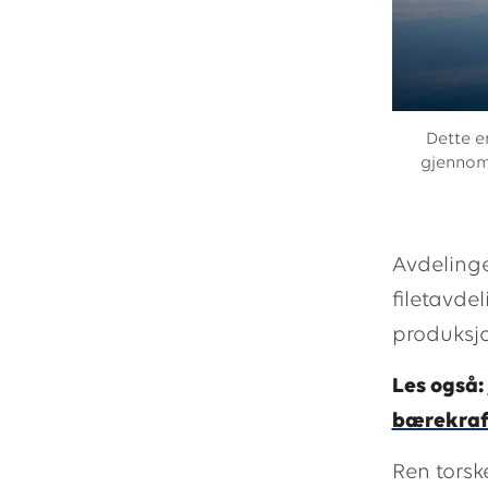
Dette er
gjennom 
Avdelinge
filetavde
produksjo
Les også:
bærekraf
Ren torsk