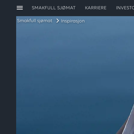
SMAKFULL SJØMAT
KARRIERE
INVEST
Smakfull sjømat
Inspirasjon