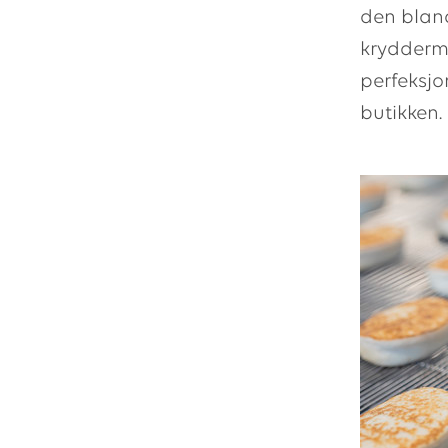
den bland
kryddermi
perfeksjon
butikken.