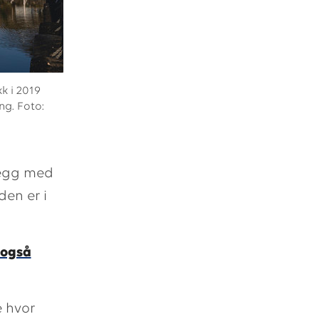
kk i 2019
ng. Foto:
vegg med
den er i
 også
e hvor