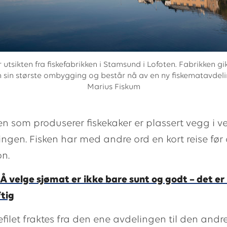
 utsikten fra fiskefabrikken i Stamsund i Lofoten. Fabrikken gi
sin største ombygging og består nå av en ny fiskematavdeli
Marius Fiskum
n som produserer fiskekaker er plassert vegg i 
lingen
. Fisken har med andre ord en kort reise før 
n.
Å velge sjømat er ikke bare sunt og godt – det er
tig
efilet fraktes fra den ene avdelingen til den andr