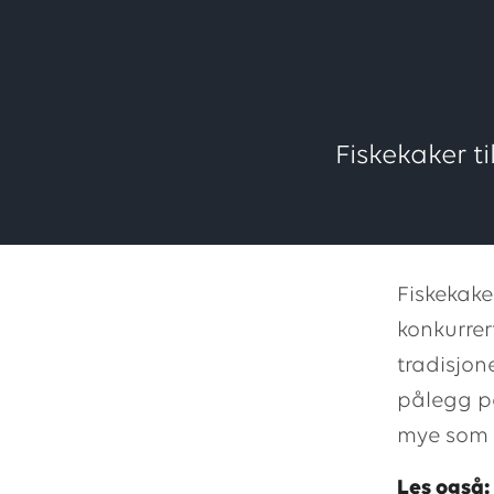
Fiskekaker ti
Fiskekake
konkurrer
tradisjon
pålegg på
mye som f
Les også: