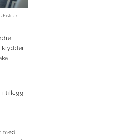
us Fiskum
ndre
t krydder
eke
i tillegg
et med