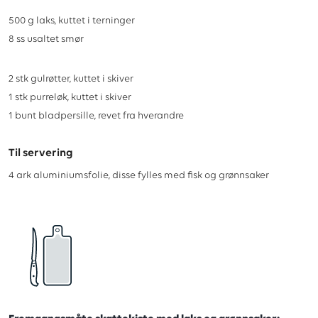
500
g
laks, kuttet i terninger
8
ss
usaltet smør
2
stk
gulrøtter, kuttet i skiver
1
stk
purreløk, kuttet i skiver
1
bunt
bladpersille, revet fra hverandre
Til servering
4
ark
aluminiumsfolie, disse fylles med fisk og grønnsaker