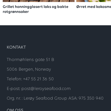
Grillet honningglasert laks og bakte
Ørret med kokosmelk
rotgrønnsaker
KONTAKT
Thormøhlens gate 51 B
5006 Bergen, Norway
Telefon: +47 55 21 36 50
E-post: post@leroyseafood.com
Org. nr. : Lerøy Seafood Group ASA: 975 350 940
OM OSS