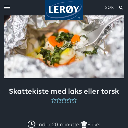
SØK
Skriv inn søket i feltet over
Skattekiste med laks eller torsk
Denne
oppskriften
har
Under 20 minutter
Enkel