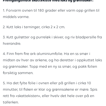
Fremgangsmåte skattekiste med laks og grønnsaker:
1. Forvarm ovnen til 180 grader eller varm opp grillen til
middels varme.
2. Kutt laks i terninger, cirka 2 x 2 cm.
3. Kutt gulrøtter og purreløk i skiver, og riv bladpersille fra
hverandre.
4. Finn frem fire ark aluminiumfolie. Ha en ss smør i
midten av hver av arkene, og ha deretter i oppkuttet laks
og grønnsaker. Topp med en ny ss smør, og pakk folien
forsiktig sammen.
5. Ha det fylte folie i ovnen eller på grillen i cirka 10
minutter, til fisken er klar og grønnsakene er møre. Spis
rett fra «skattekisten», eller hvelv det hele over på en
tallerken.