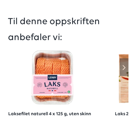
Til denne oppskriften
anbefaler vi:
Laksefilet naturell 4 x 125 g, uten skinn
Laks 2x