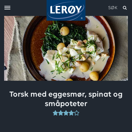
SØK
Skriv inn søket i feltet over
Torsk med eggesmør, spinat og
småpoteter
Denne
oppskriften