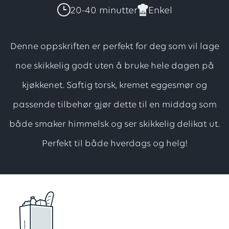
har
20-40 minutter
Enkel
totalt
4
Denne oppskriften er perfekt for deg som vil lage
vurderinger,
noe skikkelig godt uten å bruke hele dagen på
med
kjøkkenet. Saftig torsk, kremet eggesmør og
en
score
passende tilbehør gjør dette til en middag som
på
både smaker himmelsk og ser skikkelig delikat ut.
4
Perfekt til både hverdags og helg!
av
5
stjerner