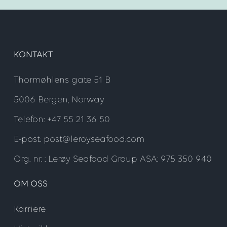
KONTAKT
Thormøhlens gate 51 B
5006 Bergen, Norway
Telefon: +47 55 21 36 50
E-post: post@leroyseafood.com
Org. nr. : Lerøy Seafood Group ASA: 975 350 940
OM OSS
Karriere