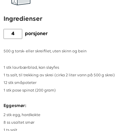
Ingredienser
porsjoner
500
g
torsk- eller skreifilet, uten skinn og bein
1
stk
laurbærblad, kan sløyfes
1
ts
salt, til trekking av skrei (cirka 2 liter vann på 500 g skrei)
12
stk
småpoteter
1
stk
pose spinat (200 gram)
Eggesmør:
2
stk
egg, hardkokte
8
ss
usaltet smør
1
ts
salt