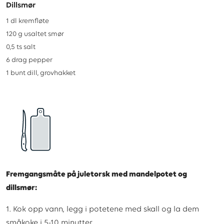
Dillsmør
1
dl
kremfløte
120
g
usaltet smør
0,5
ts
salt
6
drag
pepper
1
bunt
dill, grovhakket
Fremgangsmåte på juletorsk med mandelpotet og
dillsmør:
1. Kok opp vann, legg i potetene med skall og la dem
småkoke i 5-10 minutter.