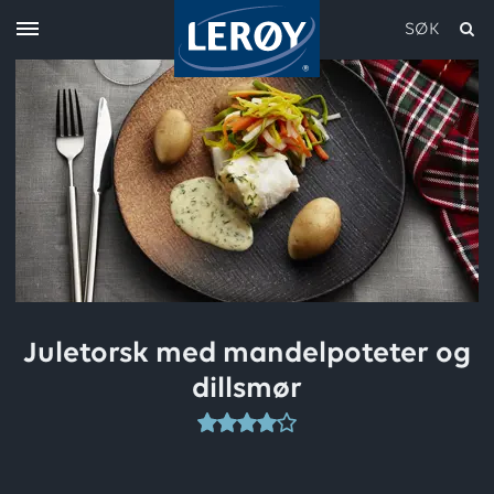
SØK
Skriv inn søket i feltet over
Juletorsk med mandelpoteter og
dillsmør
Denne
oppskriften