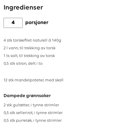
Ingredienser
porsjoner
4
stk
torskefilet naturell á 140g
2
l
vann, til trekking av torsk
1
ts
salt, til trekking av torsk
0,5
stk
sitron, delt i to
12
stk
mandelpoteter, med skall
Dampede grønnsaker
2
stk
gulrøtter, i tynne strimler
0,5
stk
sellerirot, i tynne strimler
0,5
stk
purreløk, i tynne strimler