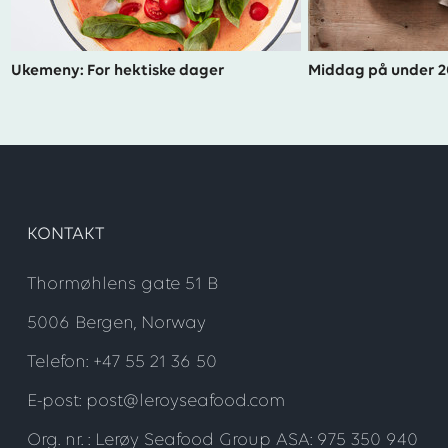
Ukemeny: For hektiske dager
Middag på under 2
KONTAKT
Thormøhlens gate 51 B
5006 Bergen, Norway
Telefon: +47 55 21 36 50
E-post: post@leroyseafood.com
Org. nr. : Lerøy Seafood Group ASA: 975 350 940