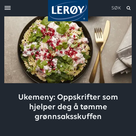
SØK
Skriv inn søket i feltet over
Ukemeny: Oppskrifter som
hjelper deg å tømme
grønnsaksskuffen