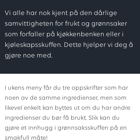
Vi alle har nok kjent på den dårlige
samvittigheten for frukt og grønnsaker
som forfaller på kjøkkenbenken eller i
kjøleskapsskuffen. Dette hjelper vi deg å
gjøre noe med.
I ukens meny får du tre oppskrifter som har
noen av de samme ingredienser, men som
likevel enkelt kan byttes ut om du har andre
ingredienser du bør få brukt. Slik kan du
gjøre et innhugg i grønnsaksskuffen på en
smakfull måte!