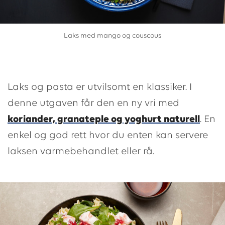
Laks med mango og couscous
Laks og pasta er utvilsomt en klassiker. I
denne utgaven får den en ny vri med
koriander, granateple og yoghurt naturell
. En
enkel og god rett hvor du enten kan servere
laksen varmebehandlet eller rå.