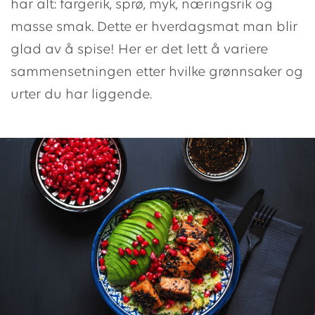
har alt: fargerik, sprø, myk, næringsrik og
masse smak. Dette er hverdagsmat man blir
glad av å spise! Her er det lett å variere
sammensetningen etter hvilke grønnsaker og
urter du har liggende.