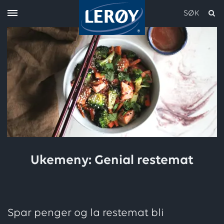
SØK
Skriv inn søket i feltet over
Ukemeny: Genial restemat
Spar penger og la restemat bli