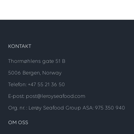
KONTAKT
Thormøhlens gate 51 B
5006 Bergen, Norway
Telefon: +47 55 21 36 50
E-post: post@leroyseafood.com
Org. nr. : Lerøy Seafood Group ASA: 975 350 940
OM OSS