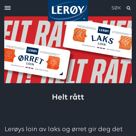
SØK
Skriv inn søket i feltet over
Helt rått
Lerøys loin av laks og ørret gir deg det