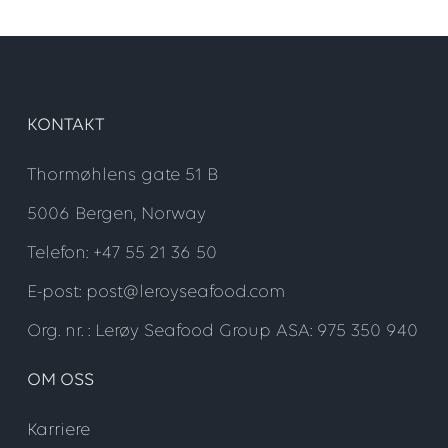
KONTAKT
Thormøhlens gate 51 B
5006 Bergen, Norway
Telefon: +47 55 21 36 50
E-post: post@leroyseafood.com
Org. nr. : Lerøy Seafood Group ASA: 975 350 940
OM OSS
Karriere