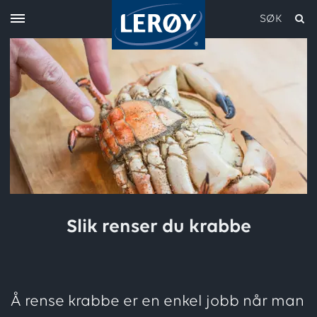
SØK
Skriv inn søket i feltet over
Slik renser du krabbe
Å rense krabbe er en enkel jobb når man