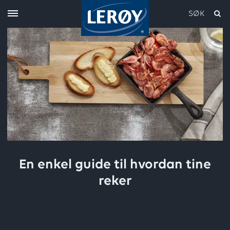
SØK
Skriv inn søket i feltet over
En enkel guide til hvordan tine
reker