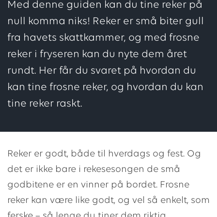
Med denne guiden kan du tine reker på
null komma niks! Reker er små biter gull
fra havets skattkammer, og med frosne
reker i fryseren kan du nyte dem året
rundt. Her får du svaret på hvordan du
kan tine frosne reker, og hvordan du kan
tine reker raskt.
Reker er godt, både til hverdags og fest. Og
det er ikke bare i rekesesongen de små
godbitene er en vinner på bordet. Frosne
reker kan være like godt, og vel så enkelt, som
ferske – så lenge du tiner dem riktig.