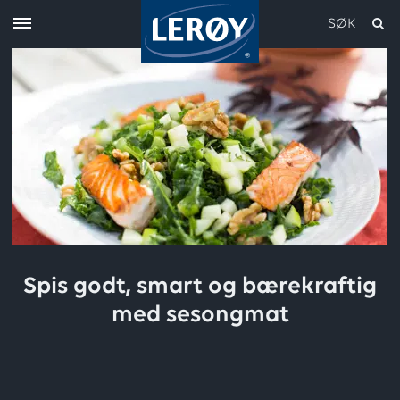
SØK
Skriv inn søket i feltet over
Spis godt, smart og bærekraftig
med sesongmat