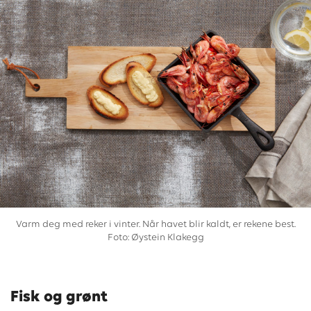
Varm deg med reker i vinter. Når havet blir kaldt, er rekene best.
Foto: Øystein Klakegg
Fisk og grønt