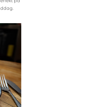
perfekt på
middag.