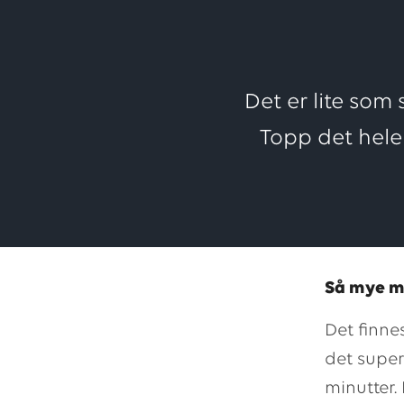
Det er lite som
Topp det hele
Så mye me
Det finne
det super
minutter.