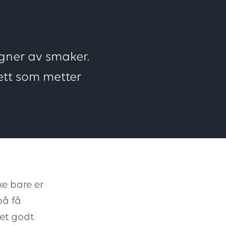
ugner av smaker.
ett som metter
ke bare er
på få
 et godt