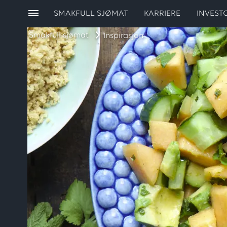
SMAKFULL SJØMAT
KARRIERE
INVEST
Smakfull sjømat
Inspirasjon