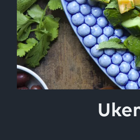
Skriv inn søket i feltet o
Uke