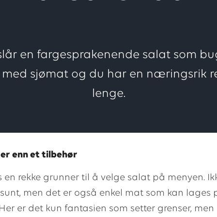
 slår en fargesprakenende salat som b
 med sjømat og du har en næringsrik r
lenge.
r enn et tilbehør
s en rekke grunner til å velge salat på menyen. Ik
sunt, men det er også enkel mat som kan lages 
 Her er det kun fantasien som setter grenser, men