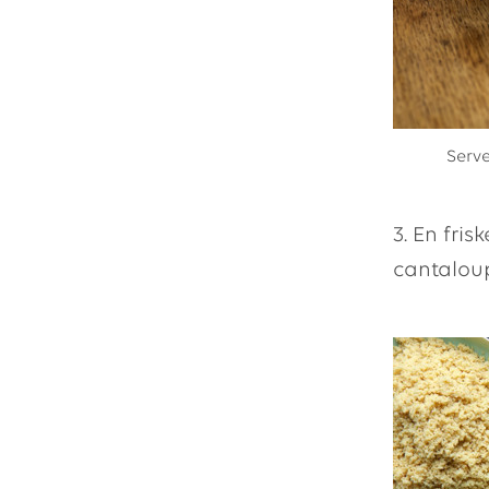
Serve
3. En fris
cantaloup