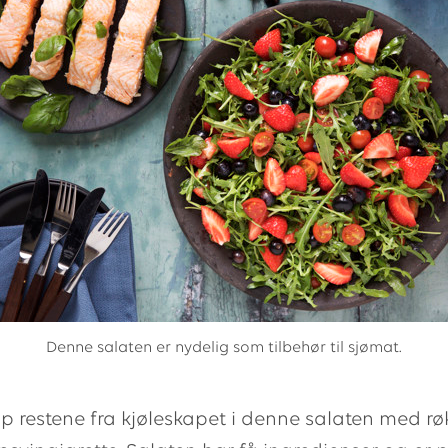
Denne salaten er nydelig som tilbehør til sjømat.
pp restene fra kjøleskapet i denne salaten med røk