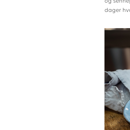
og sennep
dager hvor