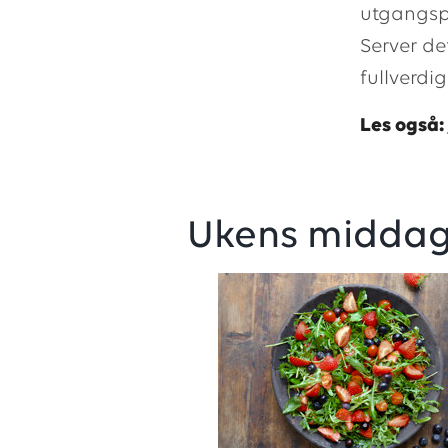
utgangspu
Server de
fullverdi
Les også:
Ukens middags