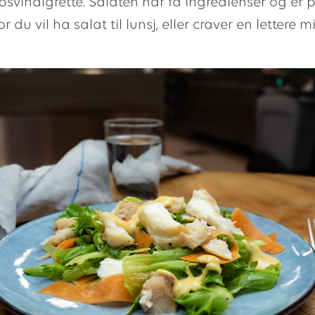
svinaigrette. Salaten har få ingredienser og er 
 du vil ha salat til lunsj, eller craver en lettere 