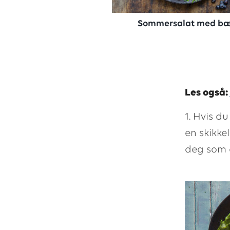
Sommersalat med b
Les også:
1. Hvis d
en skikke
deg som ø