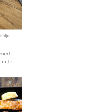
nolje.
t med
nutter.