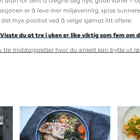
t aldri for sent å tilegne seg nye, gode vaner – 
sjonen er å leve mer miljøvennlig, spise sunnere
r det mye positivt ved å velge sjømat litt oftere.
Visste du at tre i uken er like viktig som fem om
u tre middagsretter hvor du enkelt kan bytte ut rø