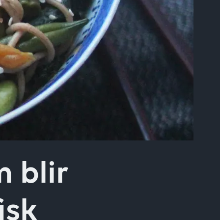
 blir
isk