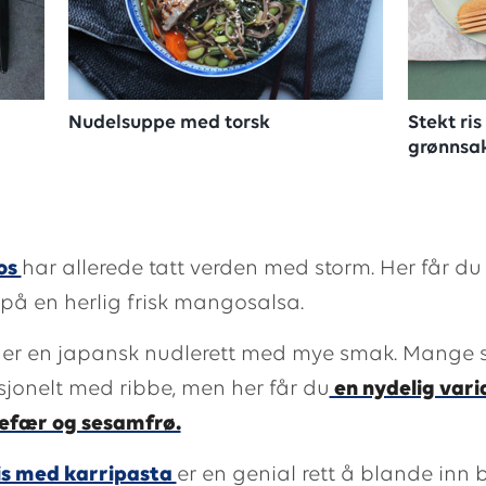
Nudelsuppe med torsk
Stekt ri
grønnsak
os
har allerede tatt verden med storm. Her får d
 på en herlig frisk mangosalsa.
er en japansk nudlerett med mye smak. Mange s
sjonelt med ribbe, men her får du
en nydelig var
gefær og sesamfrø.
is med karripasta
er en genial rett å blande inn