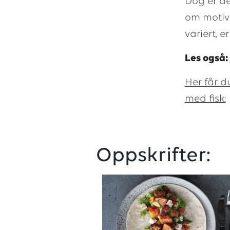
Dog er de
om motiva
variert, e
Les også:
Her får d
med fisk:
Oppskrifter: