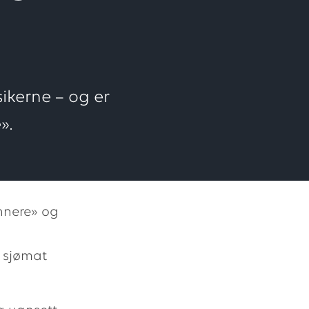
ikerne – og er
».
nnere» og
e sjømat