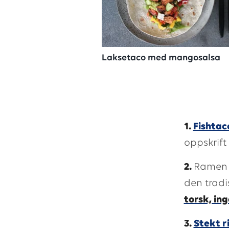
Laksetaco med mangosalsa
1.
Fishtac
oppskrift
2.
Ramen 
den tradi
torsk, in
3.
Stekt r