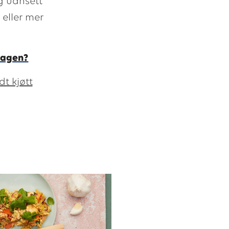
og uansett
 eller mer
 dagen?
dt kjøtt