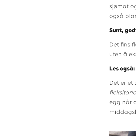
sjømat og
også blan
Sunt, god
Det fins 
uten å ek
Les også:
Det er et
fleksitari
egg når d
middagsb