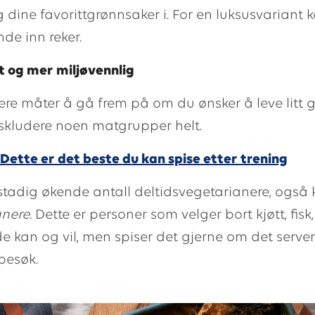
 dine favorittgrønnsaker i. For en luksusvariant 
de inn reker.
t og mer miljøvennlig
flere måter å gå frem på om du ønsker å leve litt 
skludere noen matgrupper helt.
Dette er det beste du kan spise etter trening
 stadig økende antall deltidsvegetarianere, også
anere
. Dette er personer som velger bort kjøtt, fisk
e kan og vil, men spiser det gjerne om det servere
esøk.