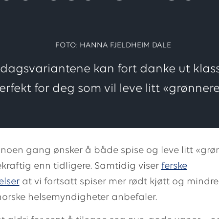
FOTO: HANNA FJELDHEIM DALE
dagsvariantene kan fort danke ut klass
erfekt for deg som vil leve litt «grønnere
 noen gang ønsker å både spise og leve litt «grø
raftig enn tidligere. Samtidig viser
ferske
elser
at vi fortsatt spiser mer rødt kjøtt og mindr
orske helsemyndigheter anbefaler.