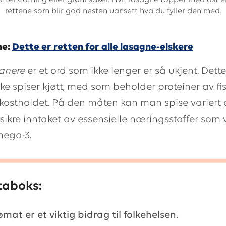
kjøtterstatning eller grønnsaker. Hvit lasagne toppet med ost e
rettene som blir god nesten uansett hva du fyller den med.
ne:
Dette er retten for alle lasagne-elskere
anere
er et ord som ikke lenger er så ukjent. Dette
ke spiser kjøtt, med som beholder proteiner av fi
i kostholdet. På den måten kan man spise variert
sikre inntaket av essensielle næringsstoffer som 
mega-3.
taboks:
ømat er et viktig bidrag til folkehelsen.