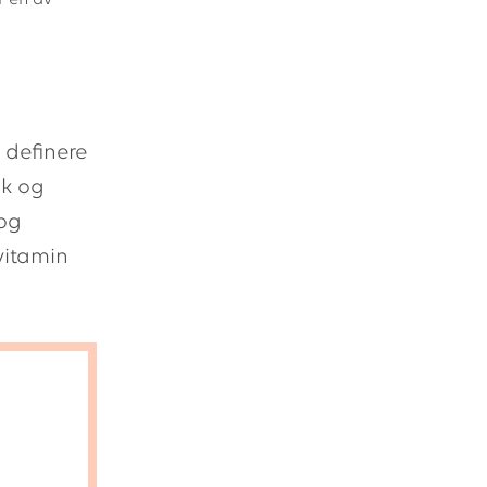
r en av
 definere
sk og
 og
vitamin