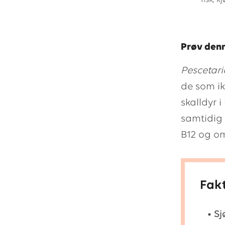
fisk, 
Prøv den
Pescetari
de som ik
skalldyr 
samtidig 
B12 og o
Fak
• Sj