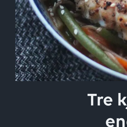
Skriv inn søket i feltet o
Tre k
en