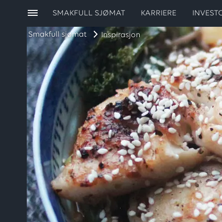
SMAKFULL SJØMAT
KARRIERE
INVEST
Smakfull sjømat
Inspirasjon