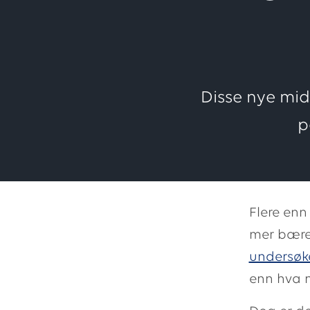
Disse nye mid
p
Flere enn
mer bærek
undersøk
enn hva n