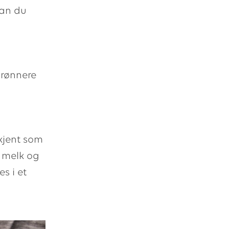
kan du
grønnere
 kjent som
, melk og
s i et