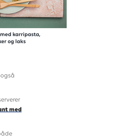
s med karripasta,
er og laks
u også
erverer
iant med
 både