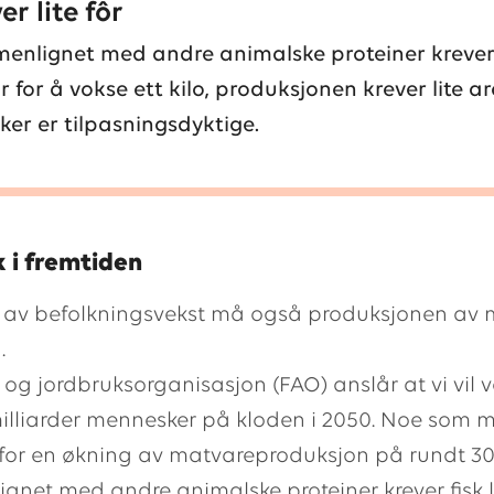
er lite fôr
nlignet med andre animalske proteiner krever 
fôr for å vokse ett kilo, produksjonen krever lite ar
sker er tilpasningsdyktige.
 i fremtiden
 av befolkningsvekst må også produksjonen av m
.
og jordbruksorganisasjon (FAO) anslår at vi vil 
illiarder mennesker på kloden i 2050. Noe som 
for en økning av matvareproduksjon på rundt 30
net med andre animalske proteiner krever fisk lit