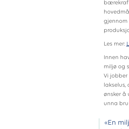
bærekraft
hovedmåls
gjennom o
produksj
Les mer:
Innen hav
miljø og s
Vi jobber
lakselus, 
ønsker å 
unna bruk
«En mil