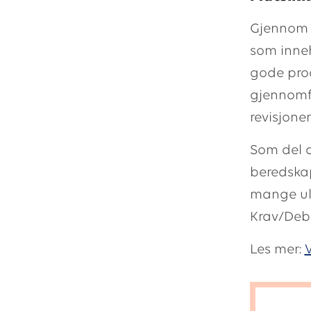
Gjennom m
som inneh
gode produ
gjennomfø
revisjoner
Som del a
beredskap
mange uli
Krav/Deb
Les mer:
V