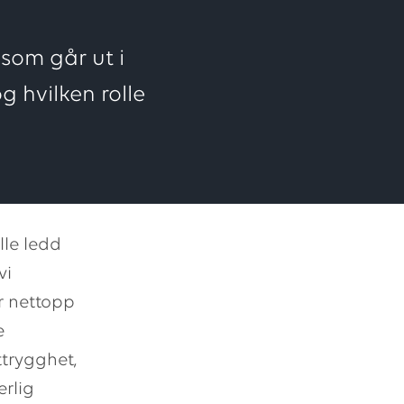
 som går ut i
 hvilken rolle
lle ledd
vi
er nettopp
e
trygghet,
erlig