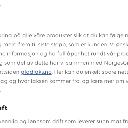
.
ring på alle våre produkter slik at du kan følge r
g merd frem til siste stopp, som er kunden. Vi ønsk
ne informasjon og ha full åpenhet rundt vår pro
 og som del av dette har vi sammen med Norges
ettsiden
gladlaks.no
. Her kan du enkelt spore net
ag og hvor laksen kommer fra, og lære mer om v
.
aft
vennlig og lønnsom drift som leverer sunn mat fr