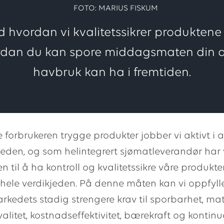
FOTO: MARIUS FISKUM
d hvordan vi kvalitetssikrer produktene
rdan du kan spore middagsmaten din og
havbruk kan ha i fremtiden.
e forbrukeren trygge produkter jobber vi aktivt i a
jeden, og som helintegrert sjømatleverandør har 
n til å ha kontroll og kvalitetssikre våre produkt
ele verdikjeden. På denne måten kan vi oppfyll
kedets stadig strengere krav til sporbarhet, mat
alitet, kostnadseffektivitet, bærekraft og kontinu