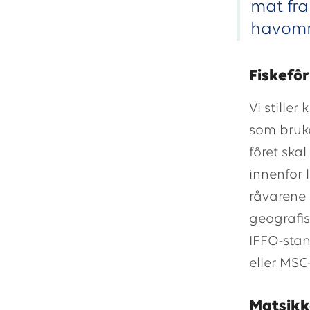
mat fra
havomr
Fiskefôr
Vi stiller
som bruke
fôret skal
innenfor 
råvarene 
geografis
IFFO-stan
eller MSC
Matsikk