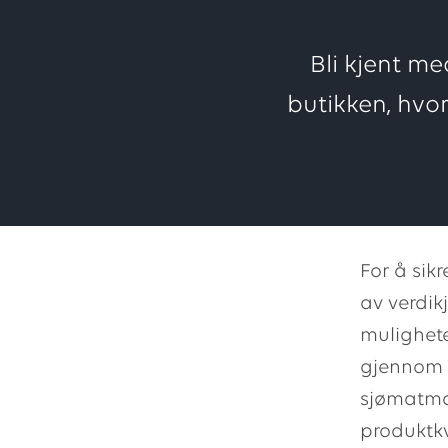
Bli kjent me
butikken, hvo
For å sikr
av verdik
mulighete
gjennom h
sjømatmar
produktkv