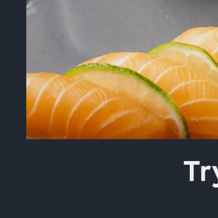
Skriv inn søket i feltet o
Tr