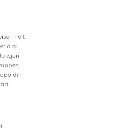
eisen helt
er å gi
duksjon
Gruppen
topp din
årt
a