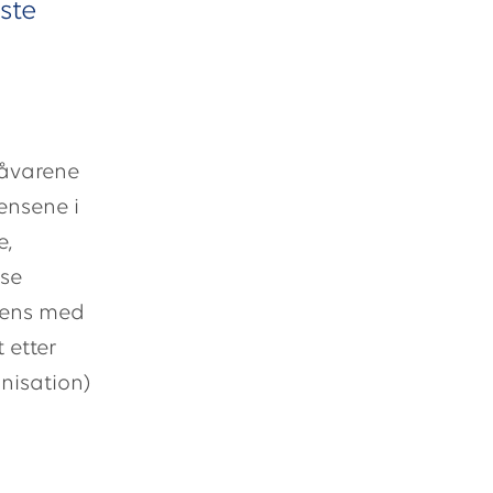
ste
 råvarene
ensene i
e,
sse
erens med
 etter
nisation)