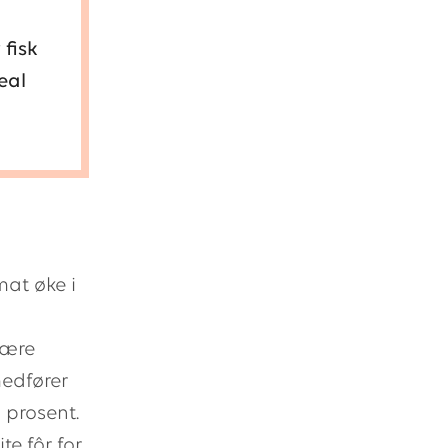
fisk
eal
at øke i
være
medfører
 prosent.
e fôr for