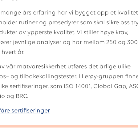
ange års erfaring har vi bygget opp et kvalite
older rutiner og prosedyrer som skal sikre oss t
kter av ypperste kvalitet. Vi stiller høye krav,
rer jevnlige analyser og har mellom 250 og 300
 hvert år.
v vår matvaresikkerhet utføres det årlige ulike
s– og tilbakekallingstester. I Lerøy-gruppen finn
ke sertifiseringer, som ISO 14001, Global Gap, AS
io og BRC.
åre sertifiseringer