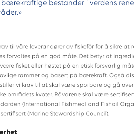
 bærekraftige bestander i verdens rene
åder.»
 krav til våre leverandører av fiskefôr for å sikre at
s forvaltes på en god måte. Det betyr at ingredi
 være fisket eller høstet på en etisk forsvarlig måt
lovlige rammer og basert på bærekraft. Også di
stiller vi krav til at skal være sporbare og gå ov
ke områdets kvoter. Råvarene skal være sertifisert
darden (International Fishmeal and Fishoil Orga
-sertifisert (Marine Stewardship Council).
erhet