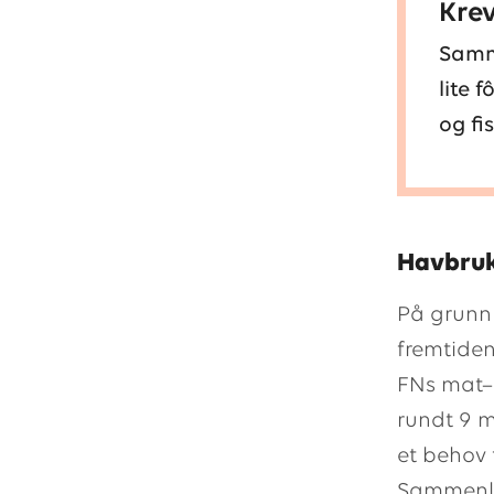
Krev
Samme
lite 
og fi
Havbruk
På grunn
fremtiden
FNs mat– 
rundt 9 m
et behov 
Sammenlig