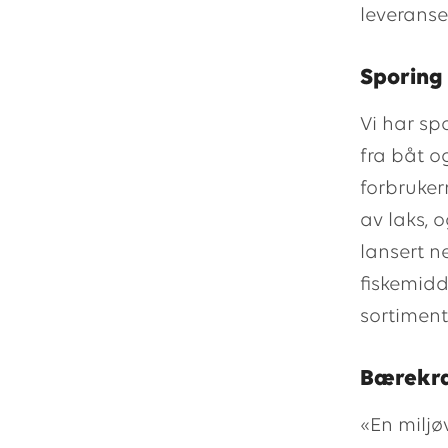
leveranse
Sporing
Vi har spo
fra båt o
forbruker
av laks,
lansert n
fiskemidd
sortiment
Bærekr
«En miljø