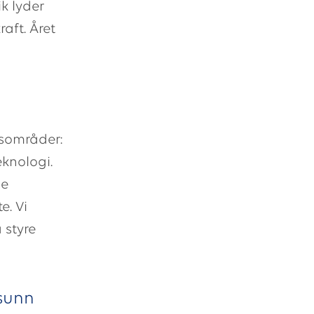
k lyder
aft. Året
usområder:
eknologi.
ge
e. Vi
 styre
 sunn