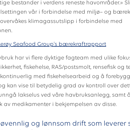
ige bestander i verdens reneste havområder.» Sli
ettingen vår i forbindelse med miljø– og bærekr
vervåkes klimagassutslipp i forbindelse med
onen.
Lerøy Seafood Group's bærekraftrapport
bruk har vi flere dyktige fagteam med ulike fok
ikkerhet, fiskehelse, RAS/postsmolt, rensefisk og t
 kontinuerlig med fiskehelsearbeid og å forebyg
og kan vise til betydelig grad av kontroll over dett
unngå lakselus ved våre havbruksanlegg, samt å
 av medikamenter i bekjempelsen av disse.
jøvennlig og lønnsom drift som leverer