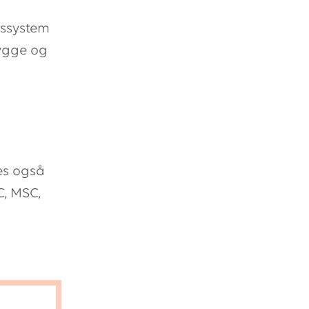
tssystem
rygge og
es også
C, MSC,