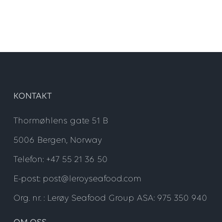
KONTAKT
Thormøhlens gate 51 B
5006 Bergen, Norway
Telefon: +47 55 21 36 50
E-post: post@leroyseafood.com
Org. nr. : Lerøy Seafood Group ASA: 975 350 940