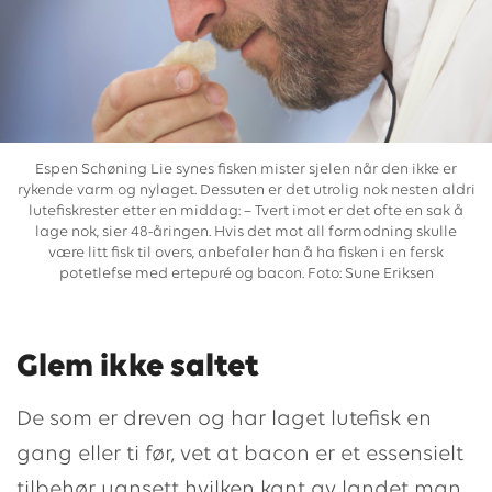
Espen Schøning Lie synes fisken mister sjelen når den ikke er
rykende varm og nylaget. Dessuten er det utrolig nok nesten aldri
lutefiskrester etter en middag: – Tvert imot er det ofte en sak å
lage nok, sier 48-åringen. Hvis det mot all formodning skulle
være litt fisk til overs, anbefaler han å ha fisken i en fersk
potetlefse med ertepuré og bacon. Foto: Sune Eriksen
Glem ikke saltet
De som er dreven og har laget lutefisk en
gang eller ti før, vet at bacon er et essensielt
tilbehør uansett hvilken kant av landet man