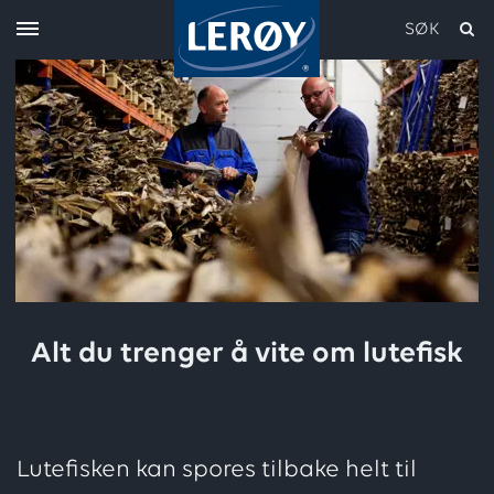
SØK
Skriv inn søket i feltet over
Alt du trenger å vite om lutefisk
Lutefisken kan spores tilbake helt til