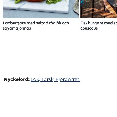
Laxburgare med syltad rödlök och
Fiskburgare med s
soyamajonnäs
couscous
Nyckelord:
Lax,
Torsk,
Fjordörret