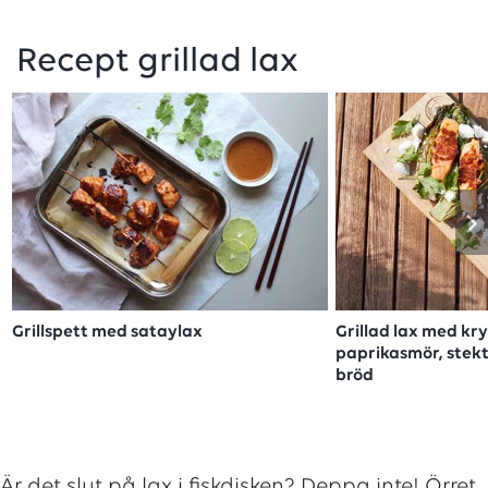
Recept grillad lax
Grillspett med sataylax
Grillad lax med kr
paprikasmör, stekt
bröd
Är det slut på lax i fiskdisken? Deppa inte! Örret