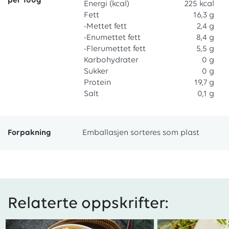
per 100g
Energi (kcal)
225 kcal
Fett
16,3 g
-Mettet fett
2,4 g
-Enumettet fett
8,4 g
-Flerumettet fett
5,5 g
Karbohydrater
0 g
Sukker
0 g
Protein
19,7 g
Salt
0,1 g
Forpakning
Emballasjen sorteres som plast
Relaterte oppskrifter: