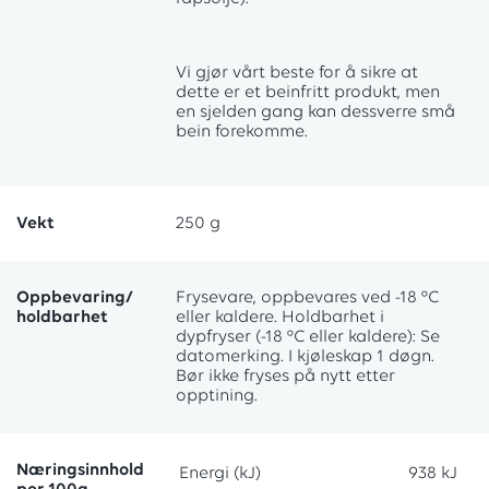
Vi gjør vårt beste for å sikre at
dette er et beinfritt produkt, men
en sjelden gang kan dessverre små
bein forekomme.
Vekt
250 g
Oppbevaring/
Frysevare, oppbevares ved -18 °C
holdbarhet
eller kaldere. Holdbarhet i
dypfryser (-18 °C eller kaldere): Se
datomerking. I kjøleskap 1 døgn.
Bør ikke fryses på nytt etter
opptining.
Næringsinnhold
Energi (kJ)
938 kJ