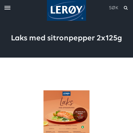
SØK
Laks med sitronpepper 2x125g
Skriv inn søket i feltet over