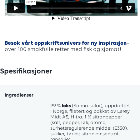
Besøk vårt oppskriftsunivers for ny inspirasjon
–
over 100 smakfulle retter med fisk og sjømat!
Spesifikasjoner
Ingredienser
99 %
laks
(Salmo salar), oppdrettet
i Norge, filetert og pakket av Lerøy
Midt AS, Hitra. 1 % sitronpepper
(salt, pepper, løk, aroma,
surhetsregulerende middel (E330),
sukker, tørket sitronkonsentrat,
rapsolje).