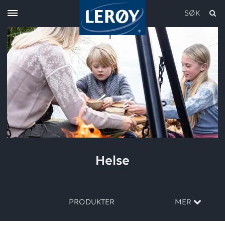
SØK
Skriv inn søket i feltet over
Helse
PRODUKTER
MER