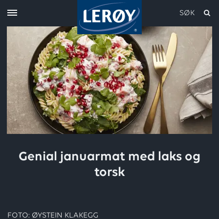
SØK
Skriv inn søket i feltet over
Genial januarmat med laks og
torsk
FOTO: ØYSTEIN KLAKEGG