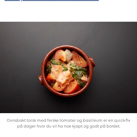
Ovnsbakt torsk med ferske tomater og basilikum er en quick-fix
på dager hvor du vil ha noe kjapt og godt på bordet.