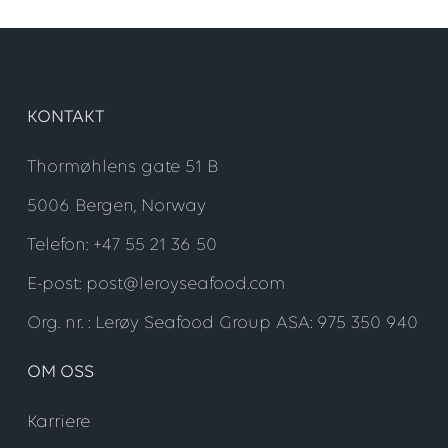
KONTAKT
Thormøhlens gate 51 B
5006 Bergen, Norway
Telefon: +47 55 21 36 50
E-post: post@leroyseafood.com
Org. nr. : Lerøy Seafood Group ASA: 975 350 940
OM OSS
Karriere