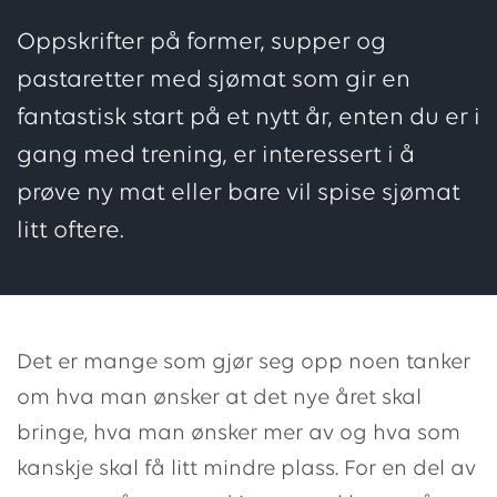
Oppskrifter på former, supper og
pastaretter med sjømat som gir en
fantastisk start på et nytt år, enten du er i
gang med trening, er interessert i å
prøve ny mat eller bare vil spise sjømat
litt oftere.
Det er mange som gjør seg opp noen tanker
om hva man ønsker at det nye året skal
bringe, hva man ønsker mer av og hva som
kanskje skal få litt mindre plass. For en del av