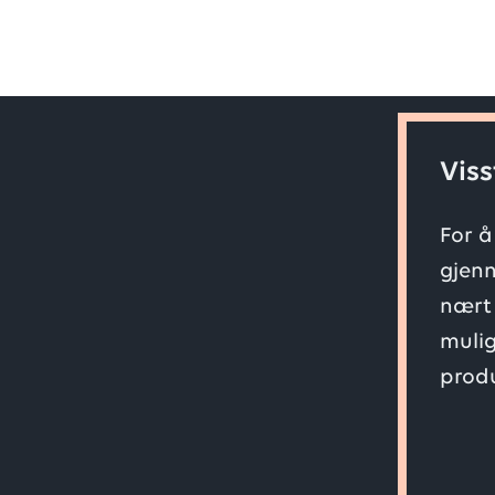
Viss
For å
gjenn
nært 
mulig
produ