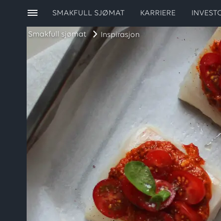
SMAKFULL SJØMAT
KARRIERE
INVEST
Smakfull sjømat
Inspirasjon