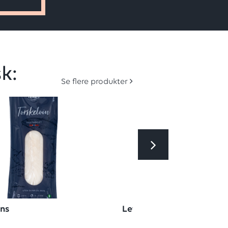
k:
Se flere produkter
ins
Lettsaltet torsk 2x125g