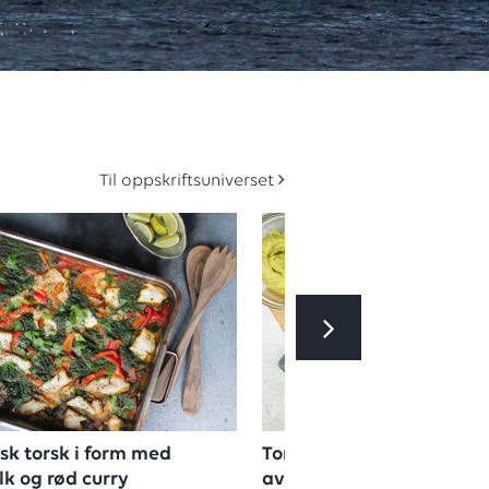
Til oppskriftsuniverset
sk torsk i form med
Torsketaco med koriander,
k og rød curry
avokadokrem