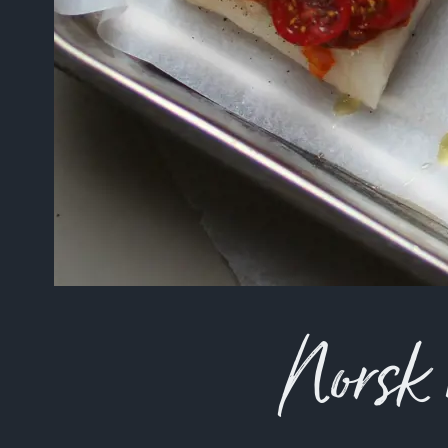
Skriv inn søket i feltet o
Norsk h